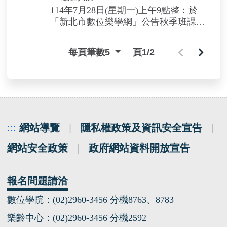
115年2月23日(星期一)至2月25日(星期
114年7月28日(星期一)上午9點整：於
三)：正取生繳費(詳細繳費時間請見新
「新北市數位樂學網」公告秋季班課程
北市數位樂學網「課程資訊」或電洽各
114年8月11日(星期一)上午9點整至8月
承辦單位)。
15日(星期五)中午12點整：新北市數位
每頁筆數
5
頁1/2
115年2月26日(星期四)中午12時：新北
樂學網第一階段線上報名(請點選「課程
市數位樂學網正取生報到人數公告
資訊」，於開放報名時間內，下方會有
115年3月2日(星期一)：第二階段現場報
報名選項)。
名(剩餘名額由備取名額優先遞補，尚有
114年8月15日(星期五)下午2點整：新北
餘額始開放現場報名名額遞補)
市數位樂學網公告線上報名錄取名單(請
115年3月初：各班級陸續開課
民眾自行上網查詢，本府不另外通知)
114年8月18日(星期一)至8月20日(星期
:::
網站導覽
|
隱私權政策及資訊安全宣告
|
三)：正取生繳費(詳細繳費時間請見新
網站安全政策
|
政府網站資料開放宣告
北市數位樂學網「課程資訊」或電洽各
承辦單位)。
114年8月22日(星期五)中午12時：新北
報名問題請洽
市數位樂學網正取生報到人數公告
114年8月25日(星期一)：第二階段現場
數位學院：(02)2960-3456 分機8763、8783
報名(剩餘名額由備取名額優先遞補，尚
樂齡中心：(02)2960-3456 分機2592
有餘額始開放現場報名名額遞補)