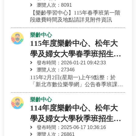
有餘額始開放現場報名名額遞補)
瀏覽人次：8091
115年8月底：各班級陸續開課
【樂齡學習中心】115年春季班第一階
段繳費時間及地點請詳見附件資訊
樂齡中心
115年度樂齡中心、松年大
學及婦女大學春季班招生作
發布時間：2026-01-21 09:42:33
業期程
瀏覽人次：27346
115年2月2日(星期一)上午9點整：於
「新北市數位樂學網」公告春季班課程
115年2月9日(星期一)上午9點整至2月13
日(星期五)中午12點整：新北市數位樂
樂齡中心
學網第一階段線上報名(請點選「課程資
114年度樂齡中心、松年大
訊」，於開放報名時間內，下方會有報
學及婦女大學秋季班招生作
名選項)。
115年2月13日(星期五)下午2點整：新北
發布時間：2025-06-17 10:36:16
業期程
市數位樂學網公告線上報名錄取名單
瀏覽人次：26861