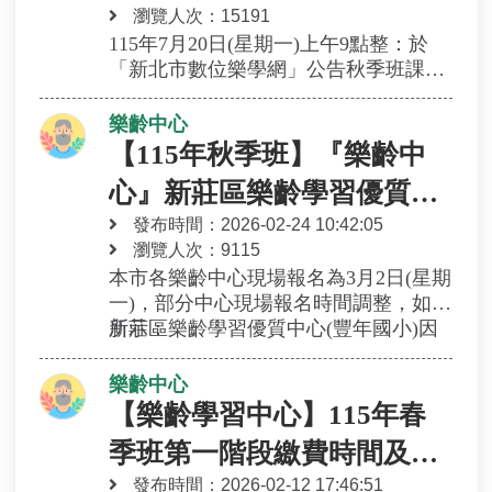
瀏覽人次：15191
115年7月20日(星期一)上午9點整：於
「新北市數位樂學網」公告秋季班課程
115年8月3日(星期一)上午9點整至8月7
日(星期五)中午12點整：新北市數位樂
樂齡中心
學網第一階段線上報名(請點選「課程資
【115年秋季班】『樂齡中
訊」，於開放報名時間內，下方會有報
心』新莊區樂齡學習優質中
名選項)。
115年8月7日(星期五)下午2點整：新北
發布時間：2026-02-24 10:42:05
心調整現場報名時間公告
市數位樂學網公告線上報名錄取名單(請
瀏覽人次：9115
民眾自行上網查詢，本府不另外通知)
本市各樂齡中心現場報名為3月2日(星期
115年8月10日(星期一)至8月13日(星期
一)，部分中心現場報名時間調整，如下
四)：正取生繳費(詳細繳費時間請見新
所示：
新莊區樂齡學習優質中心(豐年國小)因
北市數位樂學網「課程資訊」或電洽各
故調整第二階段現場報名時間為3月3日
承辦單位)。
（星期二）上午9時至12時於豐年國小
樂齡中心
115年8月14日(星期五)中午12時：新北
樂齡草堂。
【樂齡學習中心】115年春
市數位樂學網正取生報到人數公告
115年8月17日(星期一)：第二階段現場
季班第一階段繳費時間及地
報名(剩餘名額由備取名額優先遞補，尚
發布時間：2026-02-12 17:46:51
點